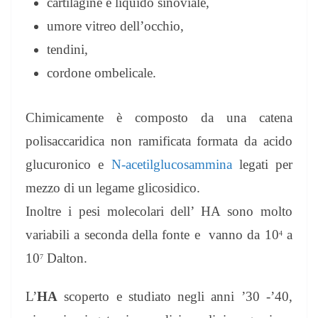
cartilagine e liquido sinoviale,
umore vitreo dell’occhio,
tendini,
cordone ombelicale.
Chimicamente è composto da una catena
polisaccaridica non ramificata formata da acido
glucuronico e
N-acetilglucosammina
legati per
mezzo di un legame glicosidico.
Inoltre i pesi molecolari dell’ HA sono molto
variabili a seconda della fonte e vanno da 10
a
4
10
Dalton.
7
L’
HA
scoperto e studiato negli anni ’30 -’40,