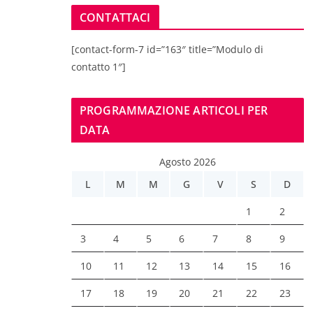
CONTATTACI
[contact-form-7 id=”163″ title=”Modulo di
contatto 1″]
PROGRAMMAZIONE ARTICOLI PER
DATA
Agosto 2026
L
M
M
G
V
S
D
1
2
3
4
5
6
7
8
9
10
11
12
13
14
15
16
17
18
19
20
21
22
23