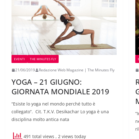
EVENTI
THE MINUTES FLY
21/06/2019
Redazione Web Magazine | The Minutes Fly
YOGA – 21 GIUGNO:
R
GIORNATA MONDIALE 2019
“Esiste lo yoga nel mondo perché tutto è
collegato“. Cit. T.K.V. Desikachar Lo yoga è una
“
disciplina molto antica nata
ne
r
491 total views
, 2 views today