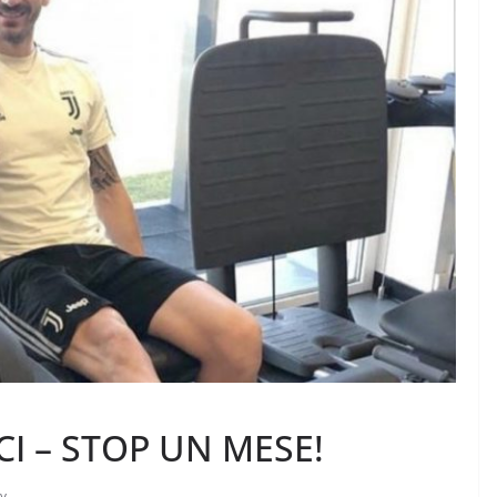
I – STOP UN MESE!
y