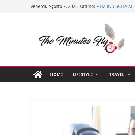
Salta
Ultimo:
FILM IN USCITA A
venerdì, Agosto 7, 2026
al
“LERI CAVOUR” IL
CIBI ESTIVI: IDEE 
contenuto
ABITI CON PAILLE
CAPODANNO 2020
INFRADITO ESTATE
HOME
LIFESTYLE
TRAVEL