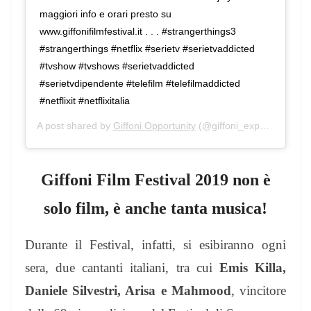
maggiori info e orari presto su
www.giffonifilmfestival.it . . . #strangerthings3
#strangerthings #netflix #serietv #serietvaddicted
#tvshow #tvshows #serietvaddicted
#serietvdipendente #telefilm #telefilmaddicted
#netflixit #netflixitalia
A post shared by
Giffoni Opportunity
(@giffoni_experience) on
Giffoni Film Festival 2019 non è
solo film, è anche tanta musica!
Durante il Festival, infatti, si esibiranno ogni
sera, due cantanti italiani, tra cui
Emis Killa,
Daniele Silvestri, Arisa e Mahmood
, vincitore