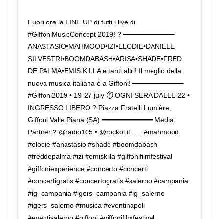
Fuori ora la LINE UP di tutti i live di
#GiffoniMusicConcept 2019! ? ━━━━━━━━━━━━━
ANASTASIO•MAHMOOD•IZI•ELODIE•DANIELE
SILVESTRI•BOOMDABASH•ARISA•SHADE•FRED
DE PALMA•EMIS KILLA e tanti altri! Il meglio della
nuova musica italiana è a Giffoni! ━━━━━━━━━━━━━
#Giffoni2019 • 19-27 july ⏱ OGNI SERA DALLE 22 •
INGRESSO LIBERO ? Piazza Fratelli Lumière,
Giffoni Valle Piana (SA) ━━━━━━━━━━━━━ Media
Partner ? @radio105 • @rockol.it . . . #mahmood
#elodie #anastasio #shade #boomdabash
#freddepalma #izi #emiskilla #giffonifilmfestival
#giffoniexperience #concerto #concerti
#concertigratis #concertogratis #salerno #campania
#ig_campania #igers_campania #ig_salerno
#igers_salerno #musica #eventinapoli
#eventisalerno #giffoni #giffonifilmfestival