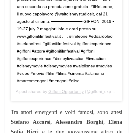
una seconda su prenotazione gratuita. #IlReLeone,
il nuovo capolavoro @waltdisneystudiosit, dal 21
agosto al cinema. ━━━━━━━━━━━━━ GIFFONI 2019 •
‪19-27 july‬ ? maggiori info e orari presto su
www.giffonifilmfestival.it . . . #ilreleone #edoardoleo
#stefanofresi #giffonifilmfestival #giffoniexperience
#giffoni #attore #giffonifilmfestival #giffoni
#giffoniexperience #disneyliveaction #liveaction
#disneymovie #disneymovies #waltdisney #movies
#video #movie #film #films #cinema #alcinema
#marcomengoni #mengoni #elisa
A post shared by
Giffoni Opportunity
(@giffoni_experience) on
Tra attori emergenti e volti famosi, sono attesi
Stefano Accorsi
,
Alessandro Borghi
,
Elena
Sofia Ricci
e le due giovanissime attrici de