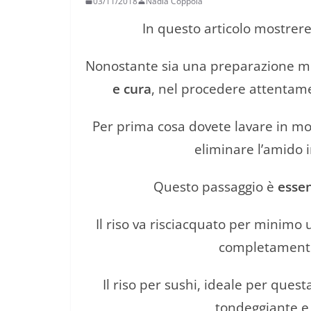
03/11/2018
Nadia Coppola
In questo articolo mostre
Nonostante sia una preparazione mo
e cura
, nel procedere attentame
Per prima cosa dovete lavare in 
eliminare l’amido 
Questo passaggio è
essen
Il riso va risciacquato per minimo u
completamen
Il riso per sushi, ideale per ques
tondeggiante e 