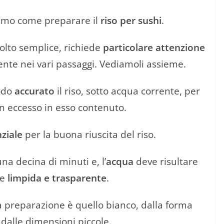
remo come preparare il
riso per sushi
.
lto semplice, richiede
particolare attenzione
nte nei vari passaggi. Vediamoli assieme.
modo
accurato
il riso, sotto acqua corrente, per
in eccesso in esso contenuto.
ziale
per la buona riuscita del riso.
na decina di minuti e, l’
acqua
deve risultare
te
limpida e trasparente
.
ta preparazione è quello bianco, dalla forma
dalle dimensioni piccole.