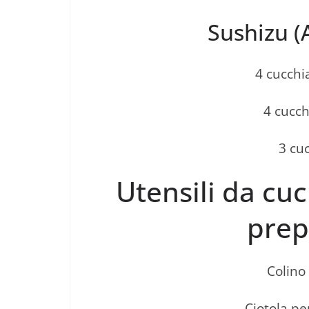
Sushizu (
4 cucchia
4 cucch
3 cuc
Utensili da cuc
prep
Colino 
Ciotola per